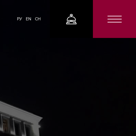
РУ
EN
CH