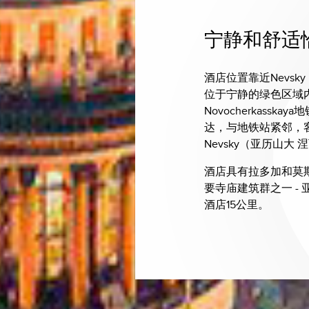
宁静和舒适
酒店位置靠近Nevsky
位于宁静的绿色区域内
Novocherkass
达，与地铁站紧邻，客人
Nevsky（亚历山大
酒店具有拉多加和莫
要寺庙建筑群之一 -
酒店15公里。